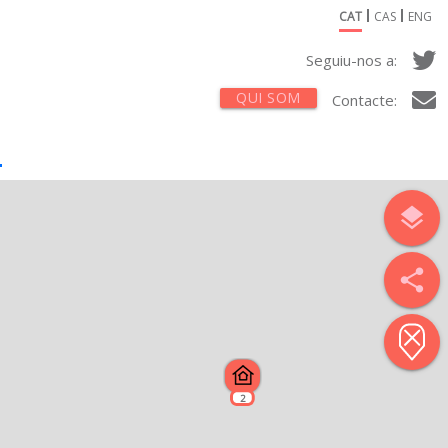
CAT
CAS
ENG
Seguiu-nos a:
QUI SOM
Contacte:
layers
share
2